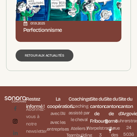
07.01.2025
Perfectionnisme
RETOUR AUX ACTUALITÉS
Restez
La
Coachings
Site du
Site du
Site du
informé !
coopération...
Coaching
canton
canton
canton
Abonnez-
assisté par
avec l'AI
de
de
d'Argovi
vous à
le cheval
Fribourg
Berne
Suhrerstra
avec les
notre
24
Warpelstrasse
11, rue
Ateliers /
entreprises
newsletter
5036
3
des
Teambuilding