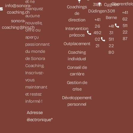
et ne
Oberentfel
3186
Cygnes
info@sonora-
Coachings
manquez
Düdingen
3011
coaching.ch
+41
de
aucune
Berne
62
+41
direction
sonora-
nouvelle,
511
26
+41
coaching@hin.ch
Intervention
offre ou
22
492
31
précoce
aperçu
87
02
511
Outplacement
passionnant
21
22
du monde
Coaching
80
de Sonora
individuel
Coaching.
Conseil de
Inscrivez-
carrière
vous
Gestion de
maintenant
crise
et restez
Développement
informé !
personnel
Adresse
électronique*