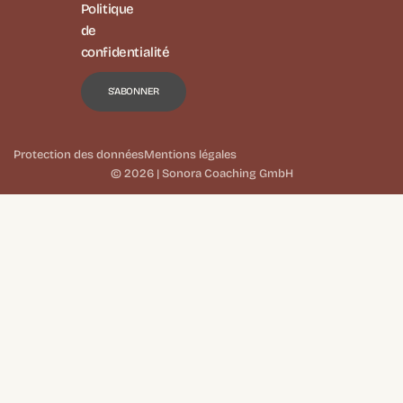
Politique
de
confidentialité
Protection des données
Mentions légales
© 2026 | Sonora Coaching GmbH