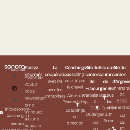
Restez
La
Coachings
Site du
Site du
Site du
informé !
coopération...
Coaching
canton
canton
canton
Abonnez-
assisté par
avec l'AI
de
de
d'Argovi
vous à
le cheval
Fribourg
Berne
Suhrerstra
avec les
notre
24
Warpelstrasse
11, rue
Ateliers /
entreprises
newsletter
5036
3
des
Teambuilding
et ne
Oberentfel
3186
Cygnes
info@sonora-
Coachings
manquez
Düdingen
3011
coaching.ch
+41
de
aucune
Berne
62
+41
direction
sonora-
nouvelle,
511
26
+41