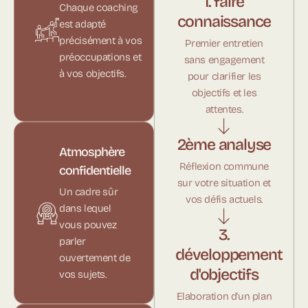
1. faire
Chaque coaching
connaissance
est adapté
précisément à vos
Premier entretien
préoccupations et
sans engagement
à vos objectifs.
pour clarifier les
objectifs et les
attentes.
2ème analyse
Atmosphère
Réflexion commune
confidentielle
sur votre situation et
Un cadre sûr
vos défis actuels.
dans lequel
vous pouvez
3.
parler
développement
ouvertement de
d'objectifs
vos sujets.
Elaboration d'un plan