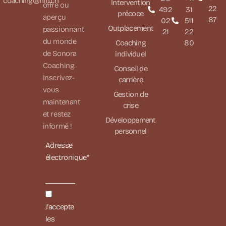
coaching@hin.ch
Intervention
offre ou
22
492
31
précoce
aperçu
87
02
511
Outplacement
passionnant
21
22
du monde
Coaching
80
de Sonora
individuel
Coaching.
Conseil de
Inscrivez-
carrière
vous
Gestion de
maintenant
crise
et restez
Développement
informé !
personnel
Adresse
électronique*
J'accepte
les