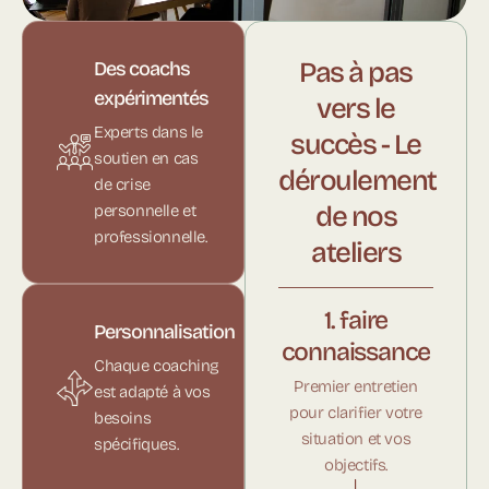
Pas à pas
Des coachs
expérimentés
vers le
Experts dans le
succès - Le
soutien en cas
déroulement
de crise
de nos
personnelle et
professionnelle.
ateliers
1. faire
Personnalisation
connaissance
Chaque coaching
Premier entretien
est adapté à vos
pour clarifier votre
besoins
situation et vos
spécifiques.
objectifs.