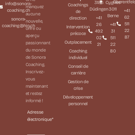
Oberentfel
3186
Cygnes
info@sonora-
Coachings
manquez
Düdingen
3011
coaching.ch
+41
de
aucune
Berne
62
+41
direction
sonora-
nouvelle,
511
26
+41
coaching@hin.ch
Intervention
offre ou
22
492
31
précoce
aperçu
87
02
511
Outplacement
passionnant
21
22
du monde
Coaching
80
de Sonora
individuel
Coaching.
Conseil de
Inscrivez-
carrière
vous
Gestion de
maintenant
crise
et restez
Développement
informé !
personnel
Adresse
électronique*