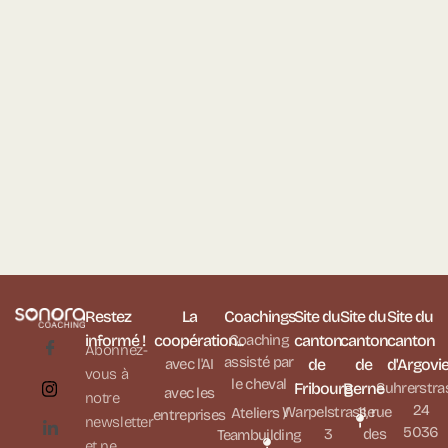
Restez
La
Coachings
Site du
Site du
Site du
informé !
coopération...
Coaching
canton
canton
canton
Abonnez-
assisté par
avec l'AI
de
de
d'Argovi
vous à
le cheval
Fribourg
Berne
Suhrerstra
avec les
notre
24
Warpelstrasse
11, rue
Ateliers /
entreprises
newsletter
5036
3
des
Teambuilding
et ne