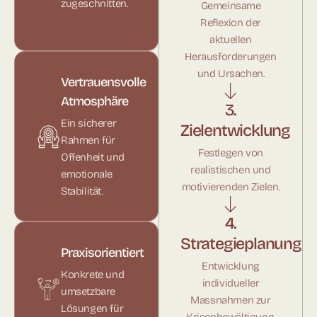
zugeschnitten.
Gemeinsame
Reflexion der
aktuellen
Herausforderungen
und Ursachen.
Vertrauensvolle
Atmosphäre
3.
Ein sicherer
Zielentwicklung
Rahmen für
Festlegen von
Offenheit und
realistischen und
emotionale
motivierenden Zielen.
Stabilität.
4.
Strategieplanung
Praxisorientiert
Entwicklung
Konkrete und
individueller
umsetzbare
Massnahmen zur
Lösungen für