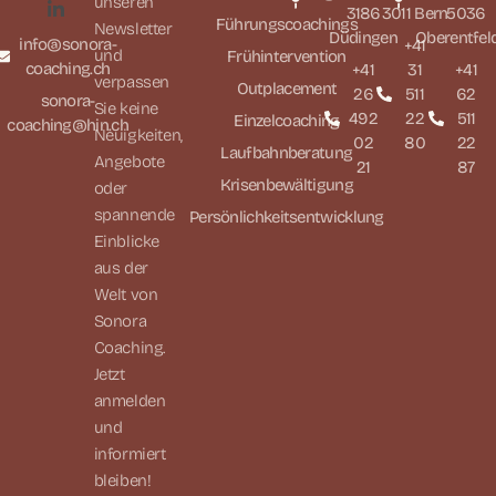
unseren
3186
3011 Bern
5036
Führungscoachings
Newsletter
Düdingen
Oberentfel
info@sonora-
+41
und
Frühintervention
coaching.ch
+41
31
+41
verpassen
Outplacement
26
511
62
sonora-
Sie keine
492
22
511
Einzelcoaching
coaching@hin.ch
Neuigkeiten,
02
80
22
Laufbahnberatung
Angebote
21
87
Krisenbewältigung
oder
spannende
Persönlichkeitsentwicklung
Einblicke
aus der
Welt von
Sonora
Coaching.
Jetzt
anmelden
und
informiert
bleiben!