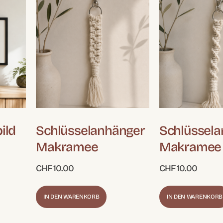
ild
Schlüsselanhänger
Schlüssel
Makramee
Makramee
CHF
10.00
CHF
10.00
IN DEN WARENKORB
IN DEN WARENKORB