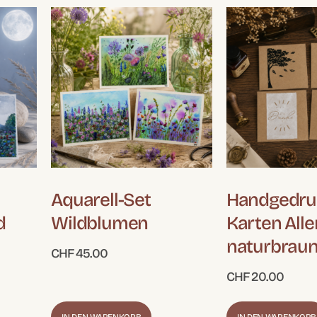
Aquarell-Set
Handgedru
d
Wildblumen
Karten Aller
naturbrau
CHF
45.00
CHF
20.00