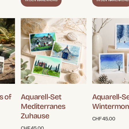
IN DEN WARENKORB
IN DEN WARENKORB
s of
Aquarell-Set
Aquarell-Se
Mediterranes
Wintermo
Zuhause
CHF
45.00
CHF
45.00