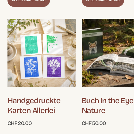
IN DEN WARENKORB
IN DEN WARENKORB
Handgedruckte
Buch In the Eye
Karten Allerlei
Nature
CHF
20.00
CHF
50.00