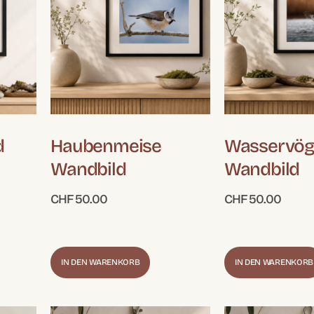
d
Haubenmeise
Wasservög
Wandbild
Wandbild
CHF
50.00
CHF
50.00
IN DEN WARENKORB
IN DEN WARENKORB