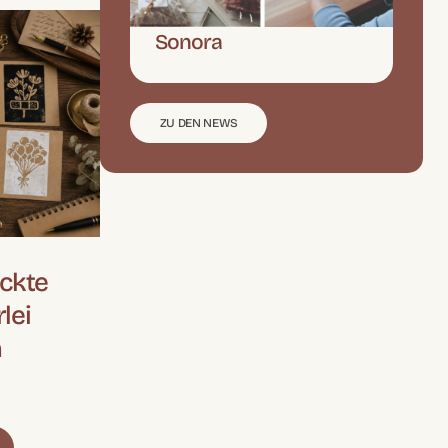
Sonora
ZU DEN NEWS
ckte
lei
n