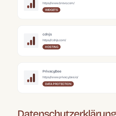
https://www.brevo.com/
WIDGETS
cdnjs
https://cdnjs.com/
HOSTING
PrivacyBee
https://www.privacybee.io/
DATA PROTECTION
Datenschutzerklärun