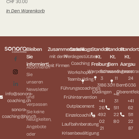
CHF
30.00
In Den Warenkorb
Bleiben
Zusammenarbeit...
Coachings
Standort
Standort
Standort
Sie
mit der IV
Pferdegestütztes
Kt.
Kt.
Kt.
Coaching
informiert!
Freiburg
Bern
Aargau
mit Firmen
Abonnieren
Warpelstrasse
Schwanengasse
Suhrerstra
Workshops /
Sie
3
11
24
Teambuilding
unseren
3186
3011 Bern
5036
Führungscoachings
Newsletter
Düdingen
Oberentfel
info@sonora-
+41
und
Frühintervention
coaching.ch
+41
31
+41
verpassen
Outplacement
26
511
62
sonora-
Sie keine
492
22
511
Einzelcoaching
coaching@hin.ch
Neuigkeiten,
02
80
22
Laufbahnberatung
Angebote
21
87
Krisenbewältigung
oder