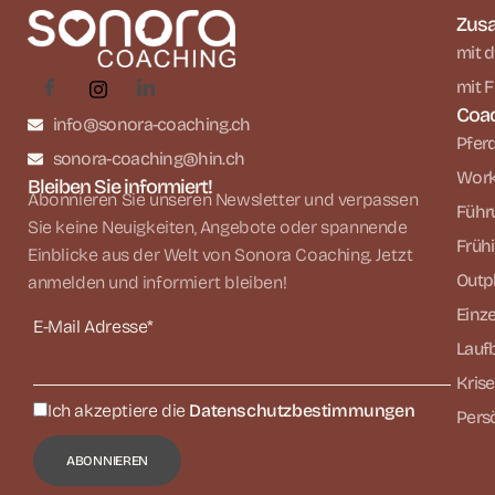
Zusa
mit d
mit 
Coa
info@sonora-coaching.ch
Pfer
sonora-coaching@hin.ch
Work
Bleiben Sie informiert!
Abonnieren Sie unseren Newsletter und verpassen
Führ
Sie keine Neuigkeiten, Angebote oder spannende
Früh
Einblicke aus der Welt von Sonora Coaching. Jetzt
Outp
anmelden und informiert bleiben!
Einz
E-Mail Adresse*
Lauf
Kris
Ich akzeptiere die
Datenschutzbestimmungen
Pers