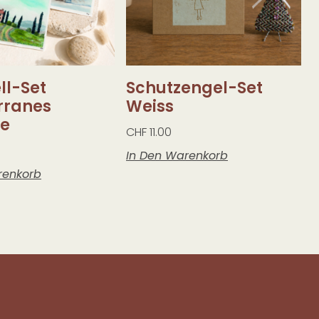
ll-Set
Schutzengel-Set
rranes
Weiss
e
CHF
11.00
In Den Warenkorb
renkorb