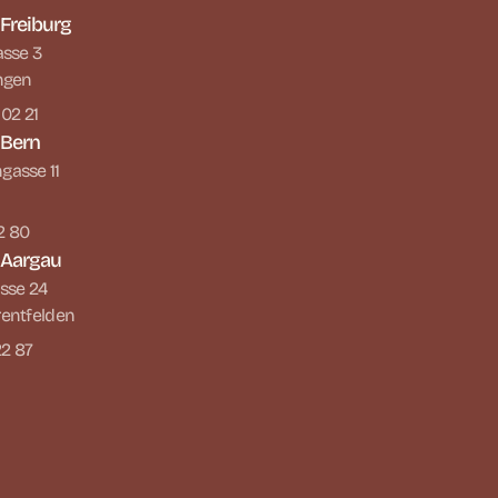
 Freiburg
asse 3
ngen
 02 21
 Bern
asse 11
22 80
. Aargau
sse 24
entfelden
22 87