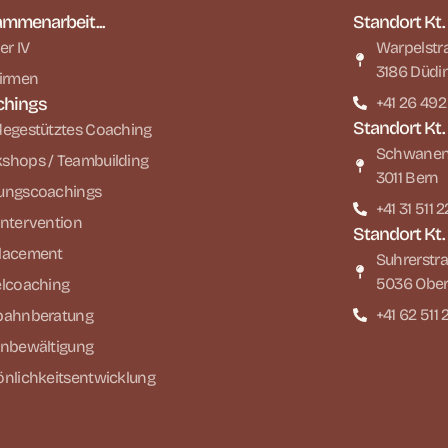
mmenarbeit...
Standort Kt.
er IV
Warpelstr
3186 Düdi
Firmen
chings
+41 26 492
Standort Kt.
degestütztes Coaching
Schwaneng
shops / Teambuilding
3011 Bern
ungscoachings
+41 31 511 
intervention
Standort Kt
lacement
Suhrerstra
5036 Ober
elcoaching
+41 62 511 
bahnberatung
enbewältigung
önlichkeitsentwicklung