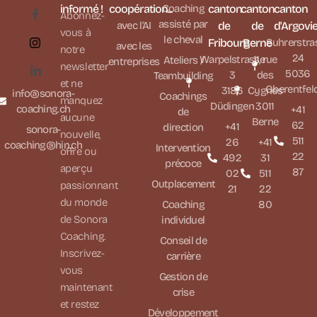
informé !
coopération...
Coaching
canton
canton
canton
Abonnez-
assisté par
avec l'AI
de
de
d'Argovi
vous à
le cheval
Fribourg
Berne
Suhrerstra
avec les
notre
24
Warpelstrasse
11, rue
Ateliers /
entreprises
newsletter
5036
3
des
Teambuilding
et ne
Oberentfel
3186
Cygnes
info@sonora-
Coachings
manquez
Düdingen
3011
coaching.ch
+41
de
aucune
Berne
62
+41
direction
sonora-
nouvelle,
511
26
+41
coaching@hin.ch
Intervention
offre ou
22
492
31
précoce
aperçu
87
02
511
Outplacement
passionnant
21
22
du monde
Coaching
80
de Sonora
individuel
Coaching.
Conseil de
Inscrivez-
carrière
vous
Gestion de
maintenant
crise
et restez
Développement