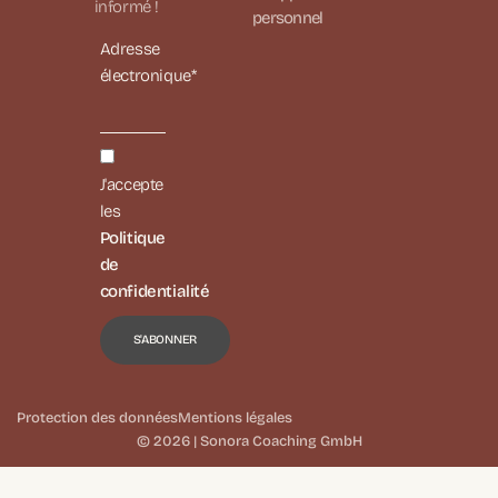
informé !
personnel
Adresse
électronique*
J'accepte
les
Politique
de
confidentialité
Protection des données
Mentions légales
© 2026 | Sonora Coaching GmbH