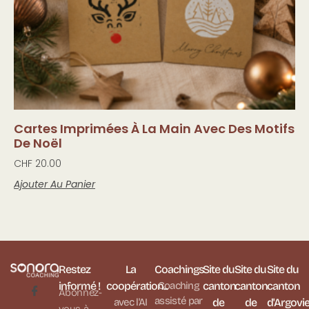
Cartes Imprimées À La Main Avec Des Motifs
De Noël
CHF
20.00
Ajouter Au Panier
Restez
La
Coachings
Site du
Site du
Site du
informé !
coopération...
Coaching
canton
canton
canton
Abonnez-
assisté par
avec l'AI
de
de
d'Argovi
vous à