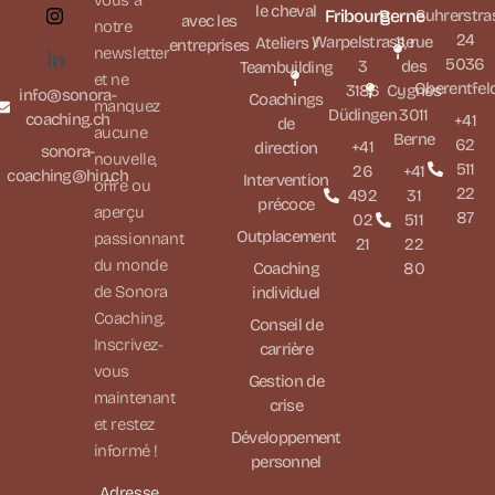
le cheval
Fribourg
Berne
Suhrerstra
avec les
notre
24
Warpelstrasse
11, rue
Ateliers /
entreprises
newsletter
5036
3
des
Teambuilding
et ne
Oberentfel
3186
Cygnes
info@sonora-
Coachings
manquez
Düdingen
3011
coaching.ch
+41
de
aucune
Berne
62
+41
direction
sonora-
nouvelle,
511
26
+41
coaching@hin.ch
Intervention
offre ou
22
492
31
précoce
aperçu
87
02
511
Outplacement
passionnant
21
22
du monde
Coaching
80
de Sonora
individuel
Coaching.
Conseil de
Inscrivez-
carrière
vous
Gestion de
maintenant
crise
et restez
Développement
informé !
personnel
Adresse