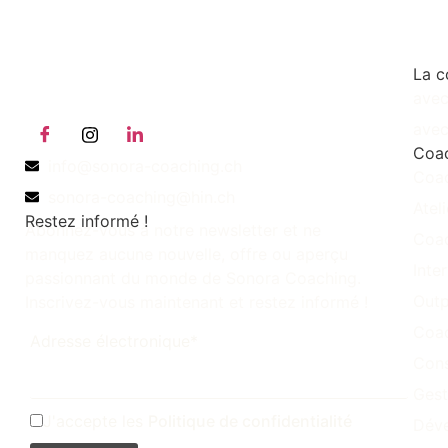
La c
avec
avec
Coa
info@sonora-coaching.ch
Coac
sonora-coaching@hin.ch
Atel
Restez informé !
Abonnez-vous à notre newsletter et ne
Coac
manquez aucune nouvelle, offre ou aperçu
Inte
passionnant du monde de Sonora Coaching.
Out
Inscrivez-vous maintenant et restez informé !
Coac
Adresse électronique*
Cons
Gest
J'accepte les
Politique de confidentialité
Déve