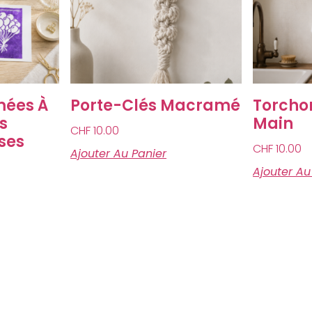
mées À
Porte-Clés Macramé
Torchon
s
Main
CHF
10.00
ses
CHF
10.00
Ajouter Au Panier
Ajouter Au