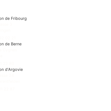
on de Fribourg
rasse 3
ingen
92 02 21
ton de Berne
es Cygnes
ne
11 22 80
on d'Argovie
asse 24
rentfelden
11 22 87