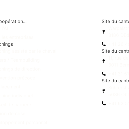
oopération...
Site du cant
 l'AI
Warpelst
3186 Düd
 les entreprises
chings
+41 26 4
hing assisté par le cheval
Site du can
11, rue d
iers / Teambuilding
3011 Ber
hings de direction
+41 31 5
rvention précoce
Site du cant
placement
Suhrerstr
5036 Obe
hing individuel
+41 62 5
eil de carrière
ion de crise
loppement personnel