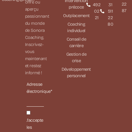
Intervention
offre ou
22
492
31
précoce
aperçu
87
02
511
Outplacement
passionnant
21
22
du monde
Coaching
80
de Sonora
individuel
Coaching.
Conseil de
Inscrivez-
carrière
vous
Gestion de
maintenant
crise
et restez
Développement
informé !
personnel
Adresse
électronique*
J'accepte
les