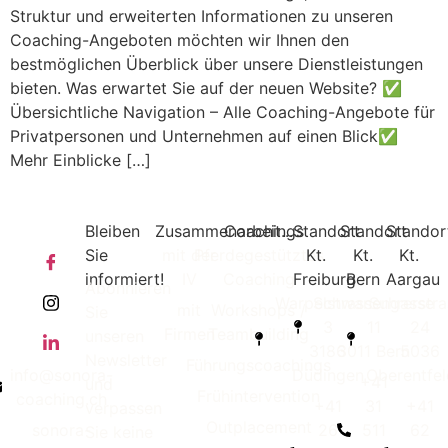
Struktur und erweiterten Informationen zu unseren
Coaching-Angeboten möchten wir Ihnen den
bestmöglichen Überblick über unsere Dienstleistungen
bieten. Was erwartet Sie auf der neuen Website? ✅
Übersichtliche Navigation – Alle Coaching-Angebote für
Privatpersonen und Unternehmen auf einen Blick✅
Mehr Einblicke […]
Bleiben
Zusammenarbeit...
Coachings
Standort
Standort
Standor
Sie
mit der
Pferdegestütztes
Kt.
Kt.
Kt.
informiert!
IV
Coaching
Freiburg
Bern
Aargau
Abonnieren
Warpelstrasse
Schwanengasse
Suhrerstra
mit
Workshops /
Sie
3
11
24
Firmen
Teambuilding
unseren
3186
3011 Bern
5036
Newsletter
Führungscoachings
info@sonora-
Düdingen
Oberentfe
+41
und
Frühintervention
coaching.ch
+41
31
+41
verpassen
Outplacement
sonora-
26
511
62
Sie keine