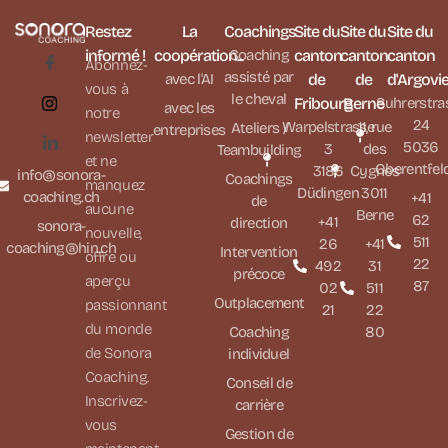
Restez
La
Coachings
Site du
Site du
Site du
informé !
coopération...
Coaching
canton
canton
canton
Abonnez-
assisté par
avec l'AI
de
de
d'Argovi
vous à
le cheval
Fribourg
Berne
Suhrerstra
avec les
notre
24
Warpelstrasse
11, rue
Ateliers /
entreprises
newsletter
5036
3
des
Teambuilding
et ne
Oberentfel
3186
Cygnes
info@sonora-
Coachings
manquez
Düdingen
3011
coaching.ch
+41
de
aucune
Berne
62
+41
direction
sonora-
nouvelle,
511
26
+41
coaching@hin.ch
Intervention
offre ou
22
492
31
précoce
aperçu
87
02
511
Outplacement
passionnant
21
22
du monde
Coaching
80
de Sonora
individuel
Coaching.
Conseil de
Inscrivez-
carrière
vous
Gestion de