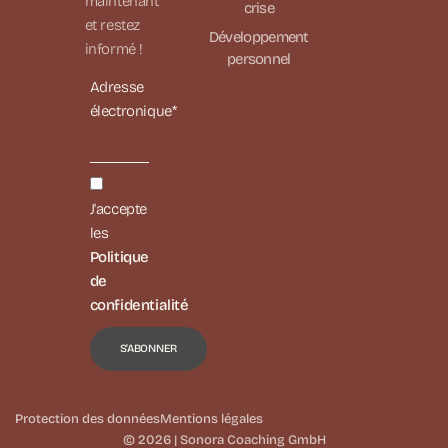
maintenant
crise
et restez
Développement
informé !
personnel
Adresse
électronique*
J'accepte
les
Politique
de
confidentialité
Protection des données
Mentions légales
© 2026 | Sonora Coaching GmbH