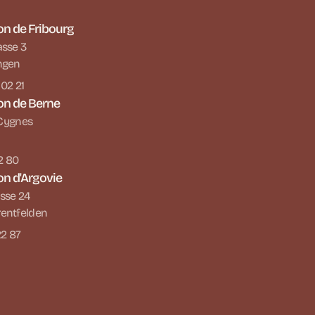
on de Fribourg
asse 3
ngen
 02 21
on de Berne
s Cygnes
22 80
on d'Argovie
sse 24
entfelden
22 87