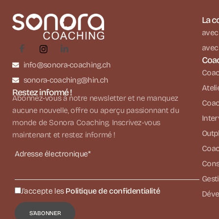
La c
avec 
avec 
Coa
info@sonora-coaching.ch
Coach
sonora-coaching@hin.ch
Ateli
Restez informé !
Abonnez-vous à notre newsletter et ne manquez
Coac
aucune nouvelle, offre ou aperçu passionnant du
Inte
monde de Sonora Coaching. Inscrivez-vous
Outp
maintenant et restez informé !
Coac
Adresse électronique*
Conse
Gesti
J'accepte les
Politique de confidentialité
Déve