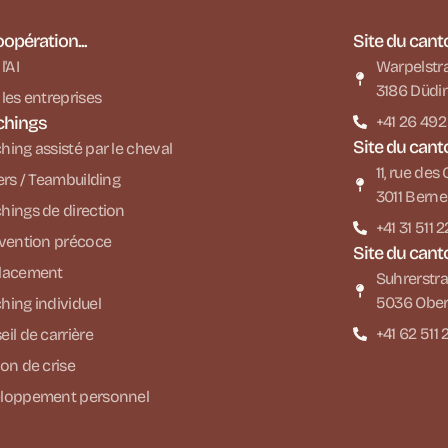
oopération...
Site du cant
l'AI
Warpelstr
3186 Düdi
les entreprises
chings
+41 26 492
Site du cant
ing assisté par le cheval
11, rue de
ers / Teambuilding
3011 Berne
hings de direction
+41 31 511 
rvention précoce
Site du cant
lacement
Suhrerstra
5036 Ober
hing individuel
+41 62 511 
il de carrière
on de crise
loppement personnel