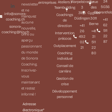
24
Warpelstrasse
11, rue
Ateliers /
entreprises
newsletter
5036
3
des
Teambuilding
et ne
Oberentfel
3186
Cygnes
info@sonora-
Coachings
manquez
Düdingen
3011
coaching.ch
+41
de
aucune
Berne
62
+41
direction
sonora-
nouvelle,
511
26
+41
coaching@hin.ch
Intervention
offre ou
22
492
31
précoce
aperçu
87
02
511
Outplacement
passionnant
21
22
du monde
Coaching
80
de Sonora
individuel
Coaching.
Conseil de
Inscrivez-
carrière
vous
Gestion de
maintenant
crise
et restez
Développement
informé !
personnel
Adresse
électronique*