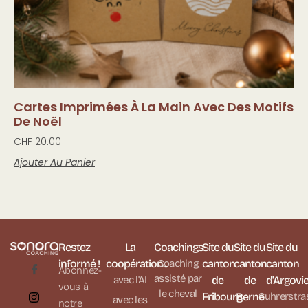
Cartes Imprimées À La Main Avec Des Motifs
De Noël
CHF
20.00
Ajouter Au Panier
Restez
La
Coachings
Site du
Site du
Site du
informé !
coopération...
Coaching
canton
canton
canton
Abonnez-
assisté par
avec l'AI
de
de
d'Argovi
vous à
le cheval
Fribourg
Berne
Suhrerstra
avec les
notre