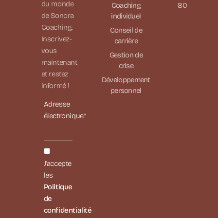
du monde
Coaching
80
de Sonora
individuel
Coaching.
Conseil de
Inscrivez-
carrière
vous
Gestion de
maintenant
crise
et restez
Développement
informé !
personnel
Adresse
électronique*
J'accepte
les
Politique
de
confidentialité