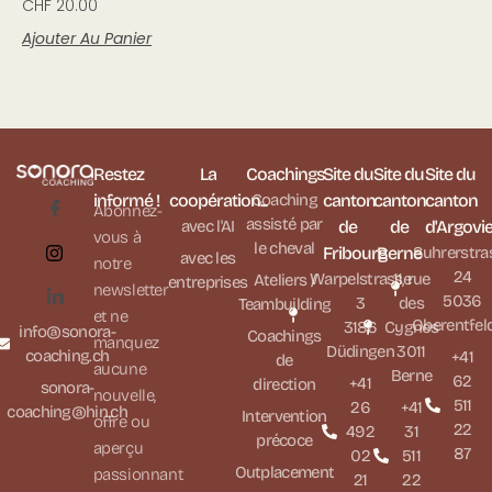
CHF
20.00
Ajouter Au Panier
Restez
La
Coachings
Site du
Site du
Site du
informé !
coopération...
Coaching
canton
canton
canton
Abonnez-
assisté par
avec l'AI
de
de
d'Argovi
vous à
le cheval
Fribourg
Berne
Suhrerstra
avec les
notre
24
Warpelstrasse
11, rue
Ateliers /
entreprises
newsletter
5036
3
des
Teambuilding
et ne
Oberentfel
3186
Cygnes
info@sonora-
Coachings
manquez
Düdingen
3011
coaching.ch
+41
de
aucune
Berne
62
+41
direction
sonora-
nouvelle,
511
26
+41
coaching@hin.ch
Intervention
offre ou
22
492
31
précoce
aperçu
87
02
511
Outplacement
passionnant
21
22