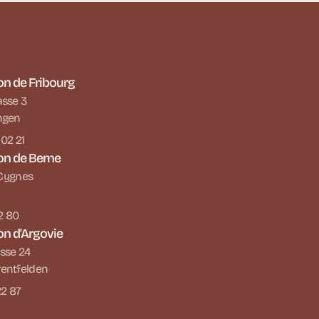
on de Fribourg
asse 3
ngen
 02 21
on de Berne
s Cygnes
22 80
on d'Argovie
sse 24
entfelden
22 87