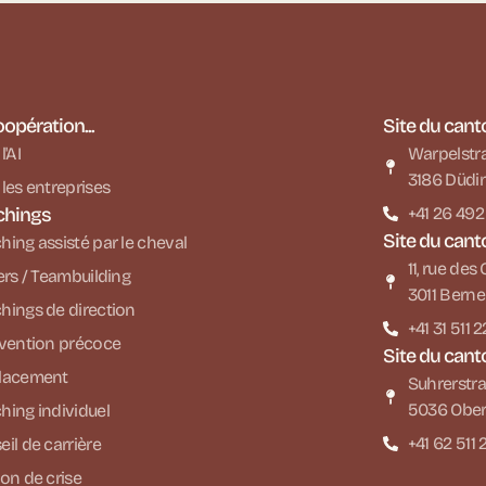
oopération...
Site du cant
l'AI
Warpelstr
3186 Düdi
les entreprises
chings
+41 26 492
Site du cant
ing assisté par le cheval
11, rue de
ers / Teambuilding
3011 Berne
hings de direction
+41 31 511 
rvention précoce
Site du cant
lacement
Suhrerstra
5036 Ober
hing individuel
+41 62 511 
il de carrière
on de crise