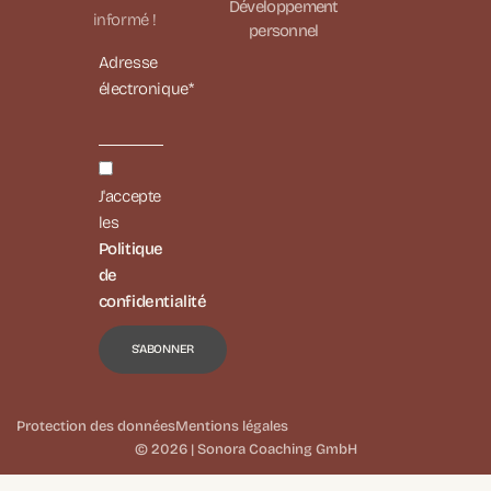
Développement
informé !
personnel
Adresse
électronique*
J'accepte
les
Politique
de
confidentialité
Protection des données
Mentions légales
© 2026 | Sonora Coaching GmbH