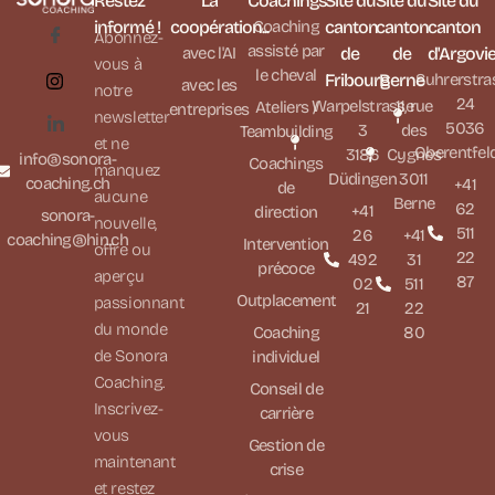
Restez
La
Coachings
Site du
Site du
Site du
informé !
coopération...
Coaching
canton
canton
canton
Abonnez-
assisté par
avec l'AI
de
de
d'Argovi
vous à
le cheval
Fribourg
Berne
Suhrerstra
avec les
notre
24
Warpelstrasse
11, rue
Ateliers /
entreprises
newsletter
5036
3
des
Teambuilding
et ne
Oberentfel
3186
Cygnes
info@sonora-
Coachings
manquez
Düdingen
3011
coaching.ch
+41
de
aucune
Berne
62
+41
direction
sonora-
nouvelle,
511
26
+41
coaching@hin.ch
Intervention
offre ou
22
492
31
précoce
aperçu
87
02
511
Outplacement
passionnant
21
22
du monde
Coaching
80
de Sonora
individuel
Coaching.
Conseil de
Inscrivez-
carrière
vous
Gestion de
maintenant
crise
et restez