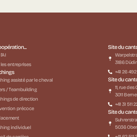
oopération...
Site du cant
l'AI
Warpelstr
3186 Düdi
les entreprises
chings
+41 26 492
Site du cant
ing assisté par le cheval
11, rue de
ers / Teambuilding
3011 Berne
hings de direction
+41 31 511 
rvention précoce
Site du cant
lacement
Suhrerstra
5036 Ober
hing individuel
+41 62 511 
il de carrière