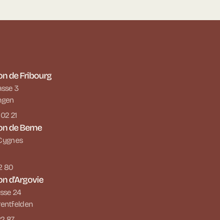
on de Fribourg
asse 3
ngen
 02 21
on de Berne
s Cygnes
22 80
on d'Argovie
sse 24
entfelden
22 87