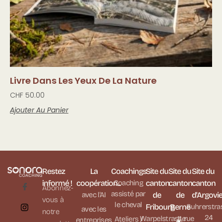
Livre Dans Les Yeux De La Nature
CHF
50.00
Ajouter Au Panier
Restez
La
Coachings
Site du
Site du
Site du
informé !
coopération...
Coaching
canton
canton
canton
Abonnez-
assisté par
avec l'AI
de
de
d'Argovi
vous à
le cheval
Fribourg
Berne
Suhrerstra
avec les
notre
24
Warpelstrasse
11, rue
Ateliers /
entreprises