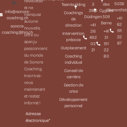
newsletter
5036
3
des
Teambuilding
et ne
Oberentfel
3186
Cygnes
info@sonora-
Coachings
manquez
Düdingen
3011
coaching.ch
+41
de
aucune
Berne
62
+41
direction
sonora-
nouvelle,
511
26
+41
coaching@hin.ch
Intervention
offre ou
22
492
31
précoce
aperçu
87
02
511
Outplacement
passionnant
21
22
du monde
Coaching
80
de Sonora
individuel
Coaching.
Conseil de
Inscrivez-
carrière
vous
Gestion de
maintenant
crise
et restez
Développement
informé !
personnel
Adresse
électronique*